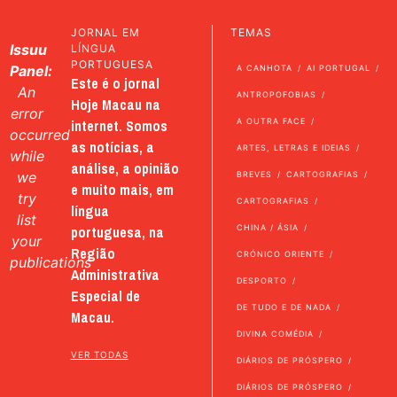
JORNAL EM
TEMAS
Issuu
LÍNGUA
PORTUGUESA
Panel:
A CANHOTA
AI PORTUGAL
Este é o jornal
An
ANTROPOFOBIAS
Hoje Macau na
error
internet. Somos
A OUTRA FACE
occurred
as notícias, a
ARTES, LETRAS E IDEIAS
while
análise, a opinião
we
BREVES
CARTOGRAFIAS
e muito mais, em
try
CARTOGRAFIAS
língua
list
portuguesa, na
CHINA / ÁSIA
your
Região
CRÓNICO ORIENTE
publications
Administrativa
DESPORTO
Especial de
DE TUDO E DE NADA
Macau.
DIVINA COMÉDIA
VER TODAS
DIÁRIOS DE PRÓSPERO
DIÁRIOS DE PRÓSPERO