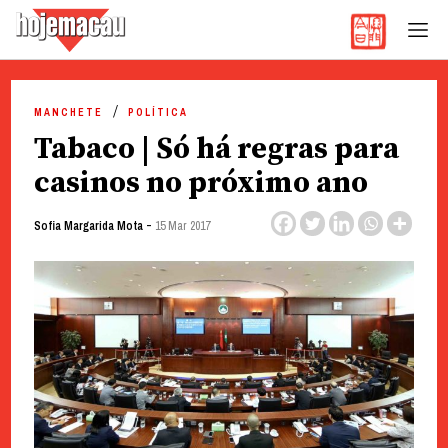
Hoje Macau
Jornal em Língua Portuguesa
Skip
to
MANCHETE
POLÍTICA
content
Tabaco | Só há regras para
casinos no próximo ano
-
Sofia Margarida Mota
15 Mar 2017