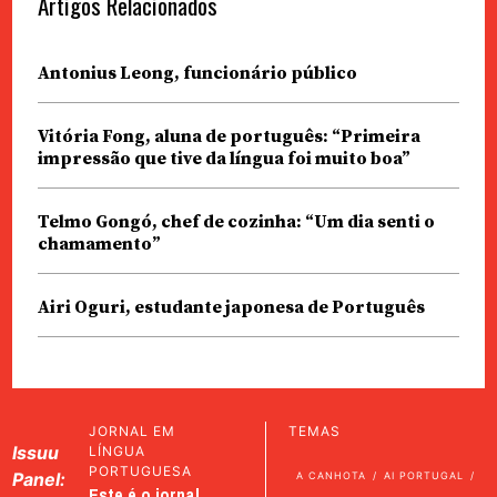
Artigos Relacionados
Antonius Leong, funcionário público
Vitória Fong, aluna de português: “Primeira
impressão que tive da língua foi muito boa”
Telmo Gongó, chef de cozinha: “Um dia senti o
chamamento”
Airi Oguri, estudante japonesa de Português
JORNAL EM
TEMAS
Issuu
LÍNGUA
PORTUGUESA
Panel:
A CANHOTA
AI PORTUGAL
Este é o jornal