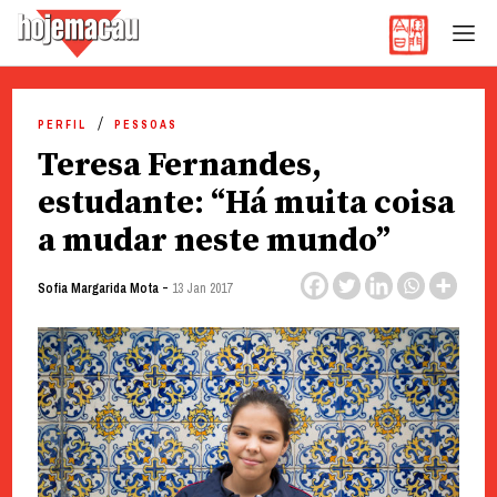
Hoje Macau
Jornal em Língua Portuguesa
Skip
to
PERFIL
PESSOAS
content
Teresa Fernandes,
estudante: “Há muita coisa
a mudar neste mundo”
-
Sofia Margarida Mota
13 Jan 2017