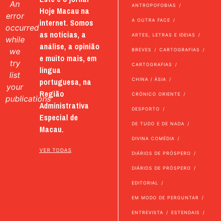
An
ANTROPOFOBIAS
Hoje Macau na
error
internet. Somos
A OUTRA FACE
occurred
as notícias, a
ARTES, LETRAS E IDEIAS
while
análise, a opinião
we
BREVES
CARTOGRAFIAS
e muito mais, em
try
CARTOGRAFIAS
língua
list
portuguesa, na
CHINA / ÁSIA
your
Região
CRÓNICO ORIENTE
publications
Administrativa
DESPORTO
Especial de
DE TUDO E DE NADA
Macau.
DIVINA COMÉDIA
VER TODAS
DIÁRIOS DE PRÓSPERO
DIÁRIOS DE PRÓSPERO
EDITORIAL
EM MODO DE PERGUNTAR
ENTREVISTA
ESTENDAIS