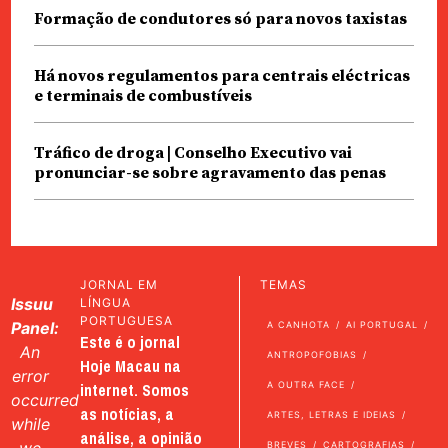
Formação de condutores só para novos taxistas
Há novos regulamentos para centrais eléctricas
e terminais de combustíveis
Tráfico de droga | Conselho Executivo vai
pronunciar-se sobre agravamento das penas
JORNAL EM
TEMAS
Issuu
LÍNGUA
PORTUGUESA
Panel:
A CANHOTA
AI PORTUGAL
Este é o jornal
An
ANTROPOFOBIAS
Hoje Macau na
error
internet. Somos
A OUTRA FACE
occurred
as notícias, a
ARTES, LETRAS E IDEIAS
while
análise, a opinião
BREVES
CARTOGRAFIAS