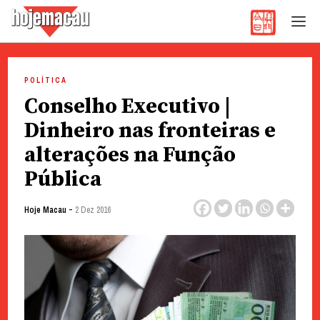
Hoje Macau
Jornal em Língua Portuguesa
Skip
to
POLÍTICA
content
Conselho Executivo |
Dinheiro nas fronteiras e
alterações na Função
Pública
-
Hoje Macau
2 Dez 2016