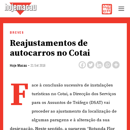
Hoje Macau
Jornal em Língua Portuguesa
Skip
to
BREVES
content
Reajustamentos de
autocarros no Cotai
-
Hoje Macau
21 Set 2016
F
ace à conclusão sucessiva de instalações
turísticas no Cotai, a Direcção dos Serviços
para os Assuntos de Tráfego (DSAT) vai
proceder ao ajustamento da localização de
algumas paragens e à alteração da sua
designação. Neste sentido, a paragem “Rotunda Flor