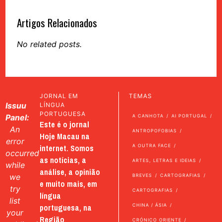
Artigos Relacionados
No related posts.
JORNAL EM
TEMAS
Issuu
LÍNGUA
PORTUGUESA
Panel:
A CANHOTA
AI PORTUGAL
Este é o jornal
An
ANTROPOFOBIAS
Hoje Macau na
error
internet. Somos
A OUTRA FACE
occurred
as notícias, a
ARTES, LETRAS E IDEIAS
while
análise, a opinião
we
BREVES
CARTOGRAFIAS
e muito mais, em
try
CARTOGRAFIAS
língua
list
portuguesa, na
CHINA / ÁSIA
your
Região
CRÓNICO ORIENTE