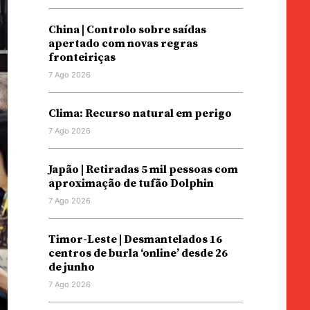
China | Controlo sobre saídas
apertado com novas regras
fronteiriças
7 Ago 2026
Clima: Recurso natural em perigo
7 Ago 2026
Japão | Retiradas 5 mil pessoas com
aproximação de tufão Dolphin
7 Ago 2026
Timor-Leste | Desmantelados 16
centros de burla ‘online’ desde 26
de junho
7 Ago 2026