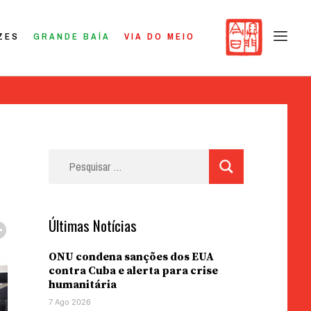
ZES
GRANDE BAÍA
VIA DO MEIO
Pesquisar
por:
Últimas Notícias
ONU condena sanções dos EUA
contra Cuba e alerta para crise
humanitária
7 Ago 2026