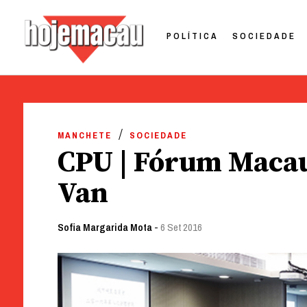
POLÍTICA
SOCIEDADE
Hoje Macau
Jornal em Língua Portuguesa
Skip
to
MANCHETE
SOCIEDADE
content
CPU | Fórum Maca
Van
Sofia Margarida Mota
-
6 Set 2016