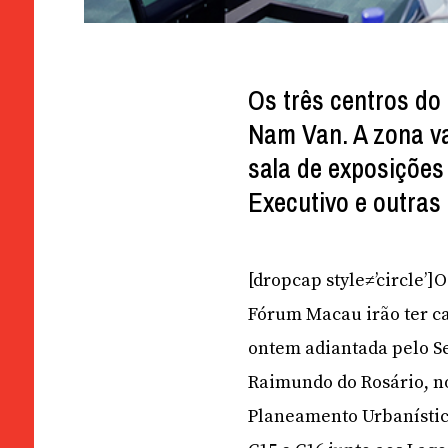
Os três centros d
Nam Van. A zona va
sala de exposições
Executivo e outras
[dropcap style≠’circle’
Fórum Macau irão ter c
ontem adiantada pelo Se
Raimundo do Rosário, no
Planeamento Urbanístic