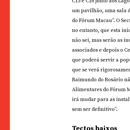
C15 e C16 junto aos Lag
um pavilhão, uma sala d
do Fórum Macau”. O Secr
no entanto, que esta ini
não sei, mas serão as i
associados e depois o C
que poderá servir a pop
que se verá rigorosament
Raimundo do Rosário não
Alimentares do Fórum M
irá mudar para as insta
sem ser definitivo”.
Tectos baixos