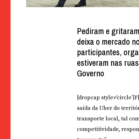
Pediram e gritara
deixa o mercado no 
participantes, org
estiveram nas ruas.
Governo
[dropcap style≠’circle’
saída da Uber do territó
transporte local, tal co
competitividade, respon