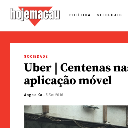
POLÍTICA
SOCIEDADE
Hoje Macau
Jornal em Língua Portuguesa
Skip
to
SOCIEDADE
content
Uber | Centenas na
aplicação móvel
Angela Ka
-
5 Set 2016