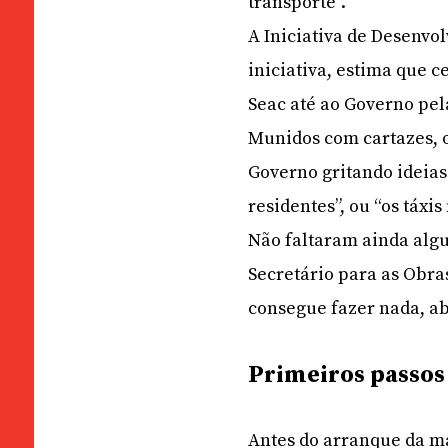
transporte”.
A Iniciativa de Desenv
iniciativa, estima que 
Seac até ao Governo pel
Munidos com cartazes, o
Governo gritando ideias
residentes”, ou “os táxi
Não faltaram ainda alg
Secretário para as Obra
consegue fazer nada, ab
Primeiros passos
Antes do arranque da m