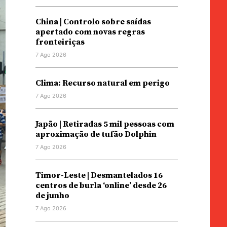
China | Controlo sobre saídas
apertado com novas regras
fronteiriças
7 Ago 2026
Clima: Recurso natural em perigo
7 Ago 2026
Japão | Retiradas 5 mil pessoas com
aproximação de tufão Dolphin
7 Ago 2026
Timor-Leste | Desmantelados 16
centros de burla ‘online’ desde 26
de junho
7 Ago 2026