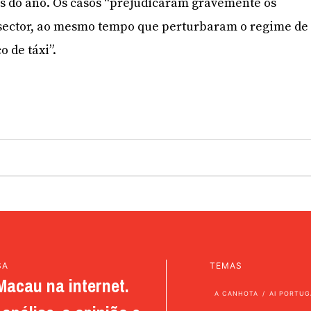
s do ano. Os casos “prejudicaram gravemente os
o sector, ao mesmo tempo que perturbaram o regime de
o de táxi”.
SA
TEMAS
Macau na internet.
A CANHOTA
AI PORTUG