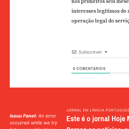
nos primeiros seis mese
interesses legítimos d
operação legal do serviç
Subscrever
0
COMENTÁRIOS
JORNAL EM LÍNGUA PORTUGUE
Issuu Panel:
An error
Este é o jornal Hoje 
occurred while we try