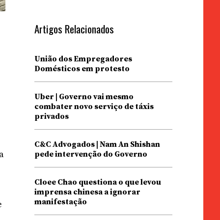
Artigos Relacionados
União dos Empregadores
Domésticos em protesto
Uber | Governo vai mesmo
combater novo serviço de táxis
privados
C&C Advogados | Nam An Shishan
a
pede intervenção do Governo
Cloee Chao questiona o que levou
imprensa chinesa a ignorar
manifestação
e