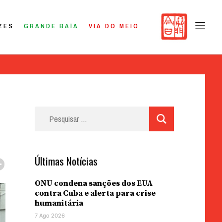
ZES
GRANDE BAÍA
VIA DO MEIO
Pesquisar
por:
Últimas Notícias
ONU condena sanções dos EUA
contra Cuba e alerta para crise
humanitária
7 Ago 2026