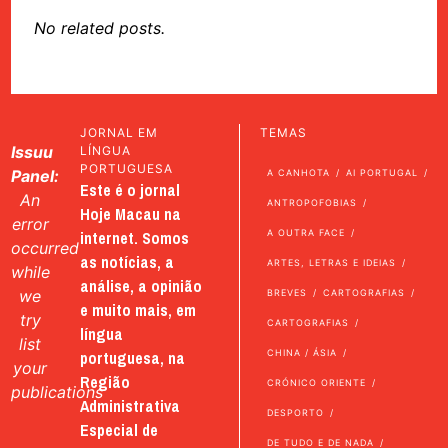
No related posts.
JORNAL EM
TEMAS
Issuu
LÍNGUA
PORTUGUESA
Panel:
A CANHOTA
AI PORTUGAL
Este é o jornal
An
ANTROPOFOBIAS
Hoje Macau na
error
internet. Somos
A OUTRA FACE
occurred
as notícias, a
ARTES, LETRAS E IDEIAS
while
análise, a opinião
we
BREVES
CARTOGRAFIAS
e muito mais, em
try
CARTOGRAFIAS
língua
list
portuguesa, na
CHINA / ÁSIA
your
Região
CRÓNICO ORIENTE
publications
Administrativa
DESPORTO
Especial de
DE TUDO E DE NADA