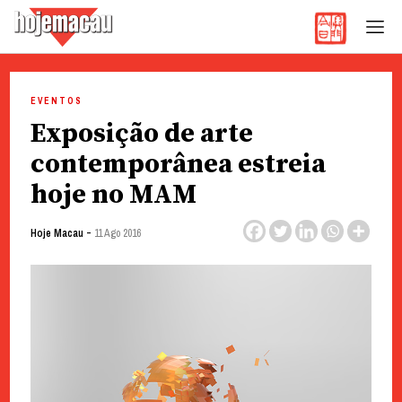
Hoje Macau
Jornal em Língua Portuguesa
Skip
to
EVENTOS
content
Exposição de arte
contemporânea estreia
hoje no MAM
-
Hoje Macau
11 Ago 2016