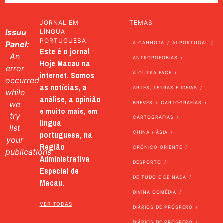
JORNAL EM
TEMAS
Issuu
LÍNGUA
PORTUGUESA
Panel:
A CANHOTA
AI PORTUGAL
Este é o jornal
An
ANTROPOFOBIAS
Hoje Macau na
error
internet. Somos
A OUTRA FACE
occurred
as notícias, a
ARTES, LETRAS E IDEIAS
while
análise, a opinião
we
BREVES
CARTOGRAFIAS
e muito mais, em
try
CARTOGRAFIAS
língua
list
portuguesa, na
CHINA / ÁSIA
your
Região
CRÓNICO ORIENTE
publications
Administrativa
DESPORTO
Especial de
DE TUDO E DE NADA
Macau.
DIVINA COMÉDIA
VER TODAS
DIÁRIOS DE PRÓSPERO
DIÁRIOS DE PRÓSPERO