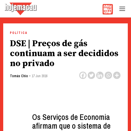
Hoje Macau
Jornal em Língua Portuguesa
Skip
to
POLÍTICA
content
DSE | Preços de gás
continuam a ser decididos
no privado
-
Tomás Chio
17 Jun 2016
Os Serviços de Economia
afirmam que o sistema de