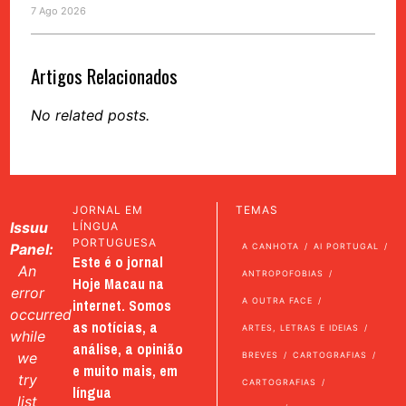
7 Ago 2026
Artigos Relacionados
No related posts.
JORNAL EM
TEMAS
Issuu
LÍNGUA
PORTUGUESA
Panel:
A CANHOTA
AI PORTUGAL
Este é o jornal
An
ANTROPOFOBIAS
Hoje Macau na
error
internet. Somos
A OUTRA FACE
occurred
as notícias, a
ARTES, LETRAS E IDEIAS
while
análise, a opinião
we
BREVES
CARTOGRAFIAS
e muito mais, em
try
CARTOGRAFIAS
língua
list