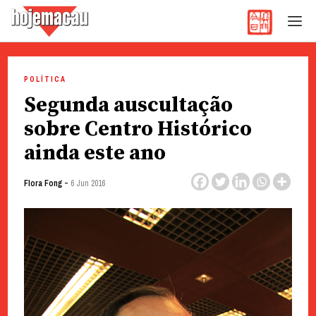
Hoje Macau
Jornal em Língua Portuguesa
Skip
to
POLÍTICA
content
Segunda auscultação
sobre Centro Histórico
ainda este ano
-
Flora Fong
6 Jun 2016