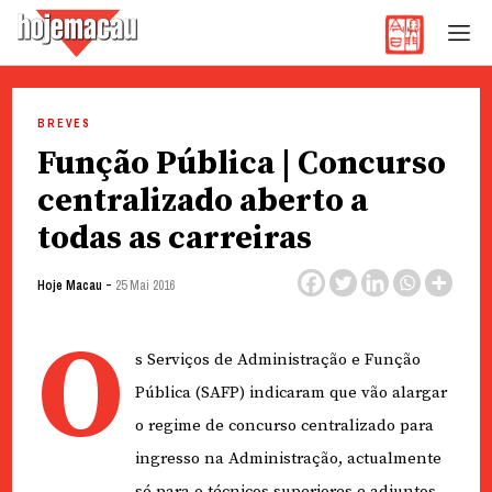
Hoje Macau
Jornal em Língua Portuguesa
Skip
to
BREVES
content
Função Pública | Concurso
centralizado aberto a
todas as carreiras
-
Hoje Macau
25 Mai 2016
O
s Serviços de Administração e Função
Pública (SAFP) indicaram que vão alargar
o regime de concurso centralizado para
ingresso na Administração, actualmente
só para o técnicos superiores e adjuntos,