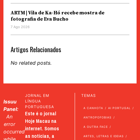
ARTM | Vila de Ka-Hó recebe mostra de
fotografia de Eva Bucho
7 Ago 2026
Artigos Relacionados
No related posts.
JORNAL EM
TEMAS
Issuu
LÍNGUA
PORTUGUESA
Panel:
A CANHOTA
AI PORTUGAL
Este é o jornal
An
ANTROPOFOBIAS
Hoje Macau na
error
internet. Somos
A OUTRA FACE
occurred
as notícias, a
ARTES, LETRAS E IDEIAS
while