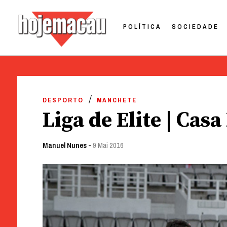
POLÍTICA
SOCIEDADE
Hoje Macau
Jornal em Língua Portuguesa
Skip
to
DESPORTO
MANCHETE
content
Liga de Elite | Casa
Manuel Nunes
-
9 Mai 2016