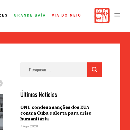
ZES
GRANDE BAÍA
VIA DO MEIO
Pesquisar
por:
Últimas Notícias
ONU condena sanções dos EUA
contra Cuba e alerta para crise
humanitária
7 Ago 2026