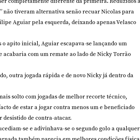
 ser completamente diferente da primeira. Reduzidos 
s” não tiveram alternativa senão recuar Nicolas para
 Filipe Aguiar pela esquerda, deixando apenas Velasco
 o apito inicial, Aguiar escapava-se lançando um
e acabaria com um remate ao lado de Nicky Torrão
o, outra jogada rápida e de novo Nicky já dentro da
mais solto com jogadas de melhor recorte técnico,
facto de estar a jogar contra menos um e beneficiado
r desistido de contra-atacar.
ucediam-se e adivinhava-se o segundo golo a qualquer
arnada também parecia em melhores condições física