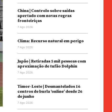
China | Controlo sobre saídas
apertado com novas regras
fronteiriças
7 Ago 2026
Clima: Recurso natural em perigo
7 Ago 2026
Japão | Retiradas 5 mil pessoas com
aproximação de tufão Dolphin
7 Ago 2026
Timor-Leste | Desmantelados 16
centros de burla ‘online’ desde 26
de junho
7 Ago 2026