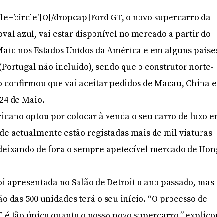
le=’circle’]O[/dropcap]Ford GT, o novo supercarro da
val azul, vai estar disponível no mercado a partir do
 Maio nos Estados Unidos da América e em alguns paíse
Portugal não incluído), sendo que o construtor norte-
 confirmou que vai aceitar pedidos de Macau, China e
 24 de Maio.
icano optou por colocar à venda o seu carro de luxo 
de actualmente estão registadas mais de mil viaturas
 deixando de fora o sempre apetecível mercado de Hon
oi apresentada no Salão de Detroit o ano passado, mas
o das 500 unidades terá o seu início. “O processo de
T é tão único quanto o nosso novo supercarro,” explico