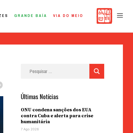
ZES
GRANDE BAÍA
VIA DO MEIO
Pesquisar
por:
Últimas Notícias
ONU condena sanções dos EUA
contra Cuba e alerta para crise
humanitária
7 Ago 2026