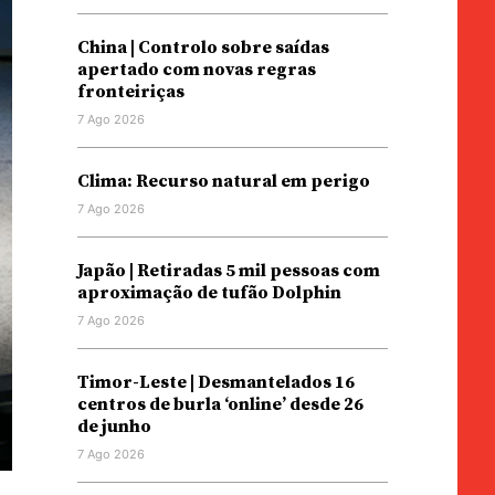
China | Controlo sobre saídas
apertado com novas regras
fronteiriças
7 Ago 2026
Clima: Recurso natural em perigo
7 Ago 2026
Japão | Retiradas 5 mil pessoas com
aproximação de tufão Dolphin
7 Ago 2026
Timor-Leste | Desmantelados 16
centros de burla ‘online’ desde 26
de junho
7 Ago 2026