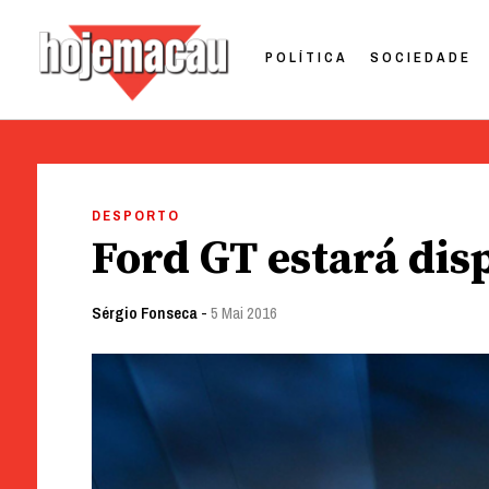
POLÍTICA
SOCIEDADE
Hoje Macau
Jornal em Língua Portuguesa
Skip
to
DESPORTO
content
Ford GT estará di
Sérgio Fonseca
-
5 Mai 2016