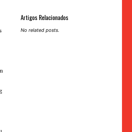
Artigos Relacionados
No related posts.
s
em
g
u