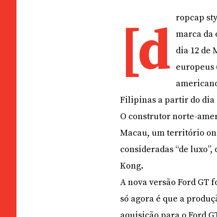
ropcap sty
[d
marca da o
dia 12 de
europeus (
americano
Filipinas a partir do dia
O construtor norte-amer
Macau, um território on
consideradas “de luxo”,
Kong.
A nova versão Ford GT f
só agora é que a produçã
aquisição para o Ford G