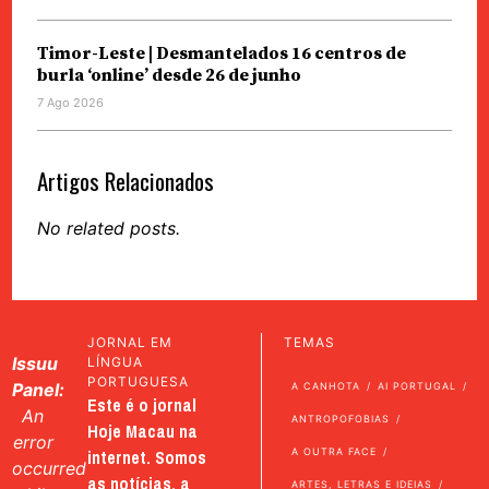
Timor-Leste | Desmantelados 16 centros de
burla ‘online’ desde 26 de junho
7 Ago 2026
Artigos Relacionados
No related posts.
JORNAL EM
TEMAS
Issuu
LÍNGUA
PORTUGUESA
Panel:
A CANHOTA
AI PORTUGAL
Este é o jornal
An
ANTROPOFOBIAS
Hoje Macau na
error
internet. Somos
A OUTRA FACE
occurred
as notícias, a
ARTES, LETRAS E IDEIAS