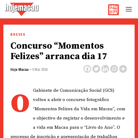
Hoje Macau
Jornal em Língua Portuguesa
Skip
to
BREVES
content
Concurso “Momentos
Felizes” arranca dia 17
-
Hoje Macau
5 Mai 2016
o
Gabinete de Comunicação Social (GCS)
voltou a abrir o concurso fotográfico
“Momentos Felizes da Vida em Macau”, com
o objectivo de registar o desenvolvimento e
a vida em Macau para o “Livro do Ano”. O
processo de inscrição e apresentação de trabalhos