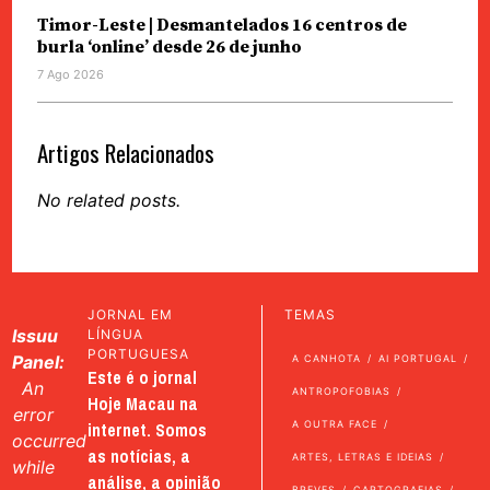
Timor-Leste | Desmantelados 16 centros de
burla ‘online’ desde 26 de junho
7 Ago 2026
Artigos Relacionados
No related posts.
JORNAL EM
TEMAS
Issuu
LÍNGUA
PORTUGUESA
Panel:
A CANHOTA
AI PORTUGAL
Este é o jornal
An
ANTROPOFOBIAS
Hoje Macau na
error
internet. Somos
A OUTRA FACE
occurred
as notícias, a
ARTES, LETRAS E IDEIAS
while
análise, a opinião
BREVES
CARTOGRAFIAS