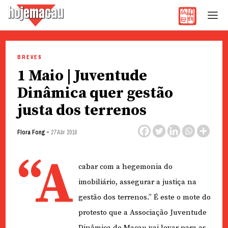
Hoje Macau
Jornal em Língua Portuguesa
Skip
to
BREVES
content
1 Maio | Juventude
Dinâmica quer gestão
justa dos terrenos
-
Flora Fong
27 Abr 2016
“A
cabar com a hegemonia do
imobiliário, assegurar a justiça na
gestão dos terrenos.” É este o mote do
protesto que a Associação Juventude
Dinâmica de Macau vai levar para as