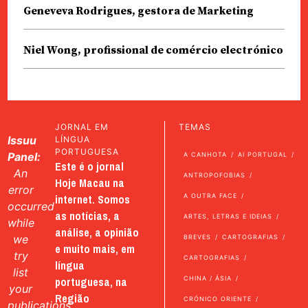
Geneveva Rodrigues, gestora de Marketing
Niel Wong, profissional de comércio electrónico
JORNAL EM
TEMAS
Issuu
LÍNGUA
PORTUGUESA
Panel:
A CANHOTA
AI PORTUGAL
Este é o jornal
An
ANTROPOFOBIAS
Hoje Macau na
error
internet. Somos
A OUTRA FACE
occurred
as notícias, a
ARTES, LETRAS E IDEIAS
while
análise, a opinião
we
BREVES
CARTOGRAFIAS
e muito mais, em
try
CARTOGRAFIAS
língua
list
portuguesa, na
CHINA / ÁSIA
your
Região
CRÓNICO ORIENTE
publications