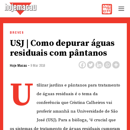
Hoje Macau
Jornal em Língua Portuguesa
Skip
to
BREVES
content
USJ | Como depurar águas
residuais com pântanos
-
Hoje Macau
9 Mar 2016
U
tilizar jardins e pântanos para tratamento
de águas residuais é o tema da
conferência que Cristina Calheiros vai
proferir amanhã na Universidade de São
José (USJ). Para a bióloga, “é crucial que
os sistemas de tratamento de águas residuais cumpram