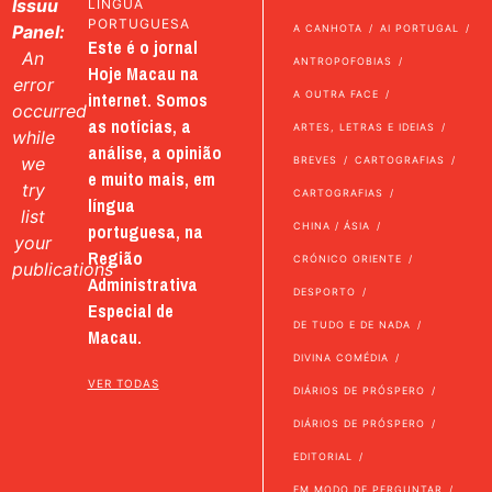
Issuu
LÍNGUA
PORTUGUESA
Panel:
A CANHOTA
AI PORTUGAL
Este é o jornal
An
ANTROPOFOBIAS
Hoje Macau na
error
internet. Somos
A OUTRA FACE
occurred
as notícias, a
ARTES, LETRAS E IDEIAS
while
análise, a opinião
we
BREVES
CARTOGRAFIAS
e muito mais, em
try
CARTOGRAFIAS
língua
list
portuguesa, na
CHINA / ÁSIA
your
Região
CRÓNICO ORIENTE
publications
Administrativa
DESPORTO
Especial de
DE TUDO E DE NADA
Macau.
DIVINA COMÉDIA
VER TODAS
DIÁRIOS DE PRÓSPERO
DIÁRIOS DE PRÓSPERO
EDITORIAL
EM MODO DE PERGUNTAR