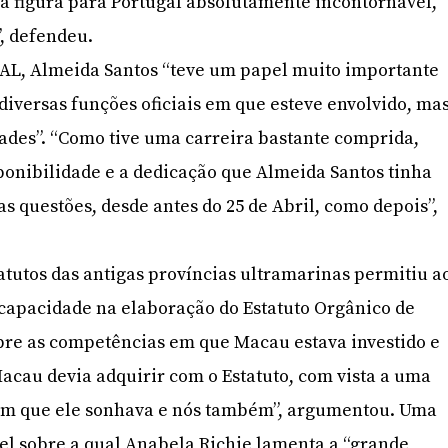
a figura para Portugal absolutamente incontornável,
, defendeu.
 AL, Almeida Santos “teve um papel muito importante
diversas funções oficiais em que esteve envolvido, ma
ades”. “Como tive uma carreira bastante comprida,
onibilidade e a dedicação que Almeida Santos tinha
s questões, desde antes do 25 de Abril, como depois”,
tutos das antigas províncias ultramarinas permitiu a
e capacidade na elaboração do Estatuto Orgânico de
bre as competências em que Macau estava investido e
cau devia adquirir com o Estatuto, com vista a uma
om que ele sonhava e nós também”, argumentou. Uma
el sobre a qual Anabela Richie lamenta a “grande