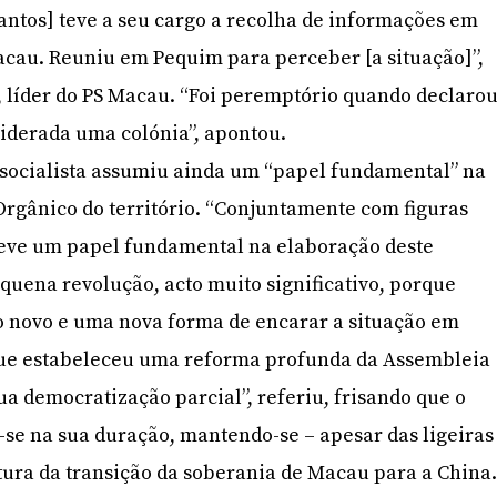
Santos] teve a seu cargo a recolha de informações em
acau. Reuniu em Pequim para perceber [a situação]”,
 líder do PS Macau. “Foi peremptório quando declaro
iderada uma colónia”, apontou.
 socialista assumiu ainda um “papel fundamental” na
Orgânico do território. “Conjuntamente com figuras
 teve um papel fundamental na elaboração deste
equena revolução, acto muito significativo, porque
o novo e uma nova forma de encarar a situação em
ue estabeleceu uma reforma profunda da Assembleia
sua democratização parcial”, referiu, frisando que o
u-se na sua duração, mantendo-se – apesar das ligeiras
ltura da transição da soberania de Macau para a China