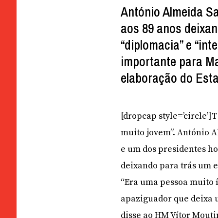
António Almeida Sa
aos 89 anos deixan
“diplomacia” e “int
importante para Ma
elaboração do Est
[dropcap style=’circle’
muito jovem”. António Al
e um dos presidentes ho
deixando para trás um e
“Era uma pessoa muito í
apaziguador que deixa u
disse ao HM Vítor Mouti