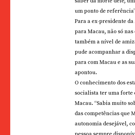
saber da morte dele, um
um ponto de referência”
Para a ex-presidente da
para Macau, não só nas 
também a nível de amiz
pude acompanhar a disp
para com Macau e as sua
apontou.
O conhecimento dos esta
socialista ter uma fort
Macau. “Sabia muito so
das competências que Ma
autonomia desejável, c
pessoa sempre disponív