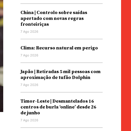
China | Controlo sobre saídas
apertado com novas regras
fronteiriças
7 Ago 2026
Clima: Recurso natural em perigo
7 Ago 2026
Japão | Retiradas 5 mil pessoas com
aproximação de tufão Dolphin
7 Ago 2026
Timor-Leste | Desmantelados 16
centros de burla ‘online’ desde 26
de junho
7 Ago 2026