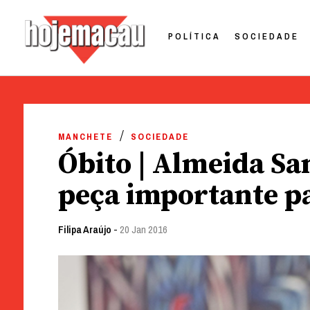
POLÍTICA
SOCIEDADE
Hoje Macau
Jornal em Língua Portuguesa
Skip
to
MANCHETE
SOCIEDADE
content
Óbito | Almeida S
peça importante p
Filipa Araújo
-
20 Jan 2016