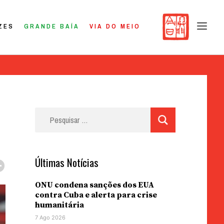
ZES
GRANDE BAÍA
VIA DO MEIO
Pesquisar
por:
Últimas Notícias
ONU condena sanções dos EUA
contra Cuba e alerta para crise
humanitária
7 Ago 2026