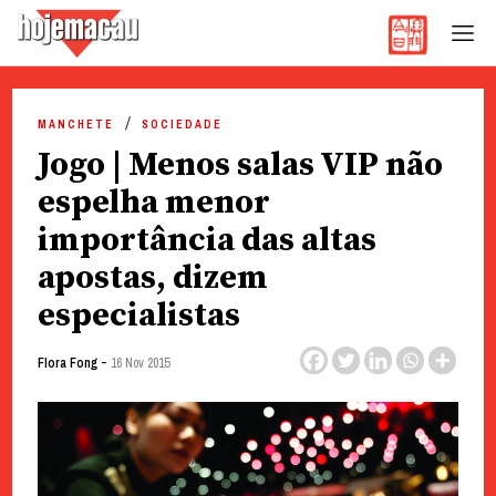
Hoje Macau
Jornal em Língua Portuguesa
Skip
to
MANCHETE
SOCIEDADE
content
Jogo | Menos salas VIP não
espelha menor
importância das altas
apostas, dizem
especialistas
-
Flora Fong
16 Nov 2015