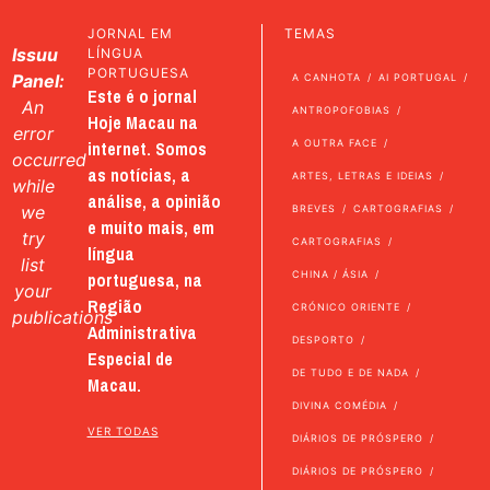
JORNAL EM
TEMAS
Issuu
LÍNGUA
PORTUGUESA
Panel:
A CANHOTA
AI PORTUGAL
Este é o jornal
An
ANTROPOFOBIAS
Hoje Macau na
error
internet. Somos
A OUTRA FACE
occurred
as notícias, a
ARTES, LETRAS E IDEIAS
while
análise, a opinião
we
BREVES
CARTOGRAFIAS
e muito mais, em
try
CARTOGRAFIAS
língua
list
portuguesa, na
CHINA / ÁSIA
your
Região
CRÓNICO ORIENTE
publications
Administrativa
DESPORTO
Especial de
DE TUDO E DE NADA
Macau.
DIVINA COMÉDIA
VER TODAS
DIÁRIOS DE PRÓSPERO
DIÁRIOS DE PRÓSPERO