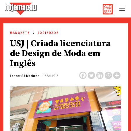
Hoje Macau
Jornal em Língua Portuguesa
Skip
to
MANCHETE
SOCIEDADE
content
USJ | Criada licenciatura
de Design de Moda em
Inglês
-
Leonor Sá Machado
15 Set 2015