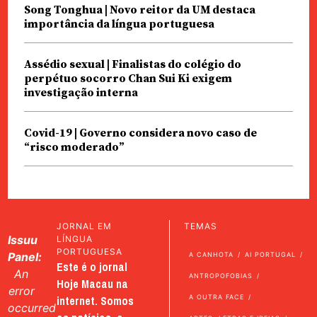
Song Tonghua | Novo reitor da UM destaca
importância da língua portuguesa
Assédio sexual | Finalistas do colégio do
perpétuo socorro Chan Sui Ki exigem
investigação interna
Covid-19 | Governo considera novo caso de
“risco moderado”
JORNAL EM
TEMAS
Issuu
LÍNGUA
PORTUGUESA
Panel:
A CANHOTA
AI PORTUGAL
Este é o jornal
An
ANTROPOFOBIAS
Hoje Macau na
error
internet. Somos
A OUTRA FACE
occurred