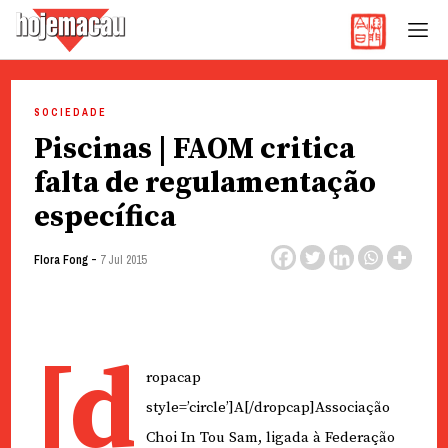
Hoje Macau
Jornal em Língua Portuguesa
Skip
to
SOCIEDADE
content
Piscinas | FAOM critica
falta de regulamentação
específica
-
Flora Fong
7 Jul 2015
[d
ropacap
style=’circle’]A[/dropcap]Associação
Choi In Tou Sam, ligada à Federação