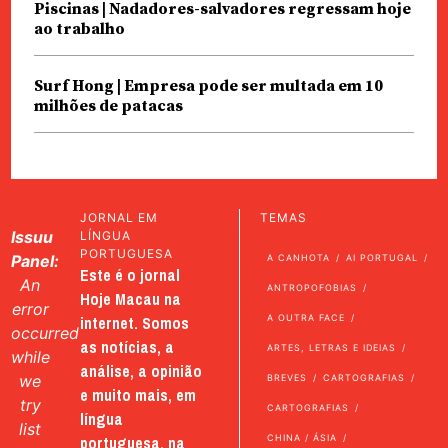
Piscinas | Nadadores-salvadores regressam hoje
ao trabalho
Surf Hong | Empresa pode ser multada em 10
milhões de patacas
JORNAL EM
TEMAS
Issuu
LÍNGUA
PORTUGUESA
Panel:
A CANHOTA
AI PORTUGAL
Este é o jornal
An
ANTROPOFOBIAS
Hoje Macau na
error
internet. Somos
A OUTRA FACE
occurred
as notícias, a
ARTES, LETRAS E IDEIAS
while
análise, a opinião
we
BREVES
CARTOGRAFIAS
e muito mais, em
try
CARTOGRAFIAS
língua
list
portuguesa, na
CHINA / ÁSIA