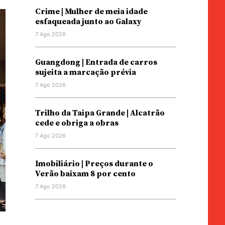
Crime | Mulher de meia idade
esfaqueada junto ao Galaxy
7 Ago 2026
Guangdong | Entrada de carros
sujeita a marcação prévia
7 Ago 2026
Trilho da Taipa Grande | Alcatrão
cede e obriga a obras
7 Ago 2026
Imobiliário | Preços durante o
Verão baixam 8 por cento
7 Ago 2026