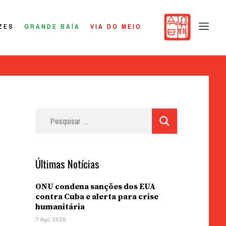
ZES
GRANDE BAÍA
VIA DO MEIO
Pesquisar
por:
Últimas Notícias
ONU condena sanções dos EUA
contra Cuba e alerta para crise
humanitária
7 Ago 2026