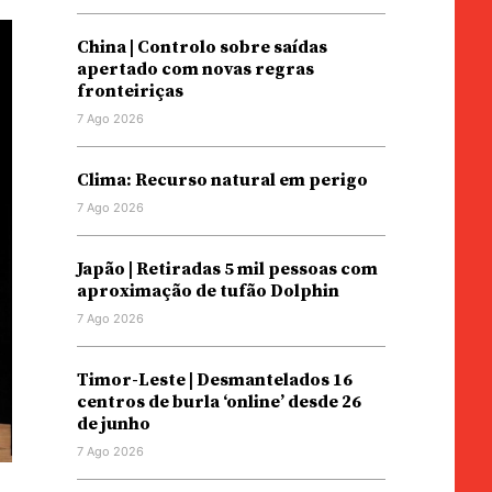
China | Controlo sobre saídas
apertado com novas regras
fronteiriças
7 Ago 2026
Clima: Recurso natural em perigo
7 Ago 2026
Japão | Retiradas 5 mil pessoas com
aproximação de tufão Dolphin
7 Ago 2026
Timor-Leste | Desmantelados 16
centros de burla ‘online’ desde 26
de junho
7 Ago 2026