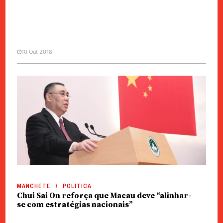
10 Out 2018
CHINA / ÁSIA
Mulher de ex-director da
Interpol desaparecido na China
revela ameaças
MANCHETE
POLÍTICA
Chui Sai On reforça que Macau deve “alinhar-
se com estratégias nacionais”