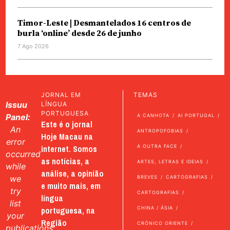
Timor-Leste | Desmantelados 16 centros de
burla ‘online’ desde 26 de junho
7 Ago 2026
JORNAL EM
TEMAS
Issuu
LÍNGUA
PORTUGUESA
Panel:
A CANHOTA
AI PORTUGAL
Este é o jornal
An
ANTROPOFOBIAS
Hoje Macau na
error
internet. Somos
A OUTRA FACE
occurred
as notícias, a
ARTES, LETRAS E IDEIAS
while
análise, a opinião
we
BREVES
CARTOGRAFIAS
e muito mais, em
try
CARTOGRAFIAS
língua
list
portuguesa, na
CHINA / ÁSIA
your
Região
CRÓNICO ORIENTE
publications