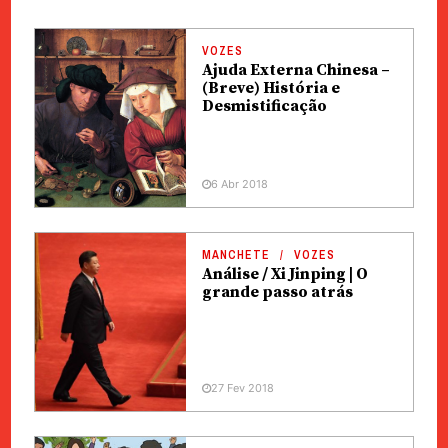
VOZES
Ajuda Externa Chinesa –
(Breve) História e
Desmistificação
6 Abr 2018
MANCHETE
VOZES
Análise / Xi Jinping | O
grande passo atrás
27 Fev 2018