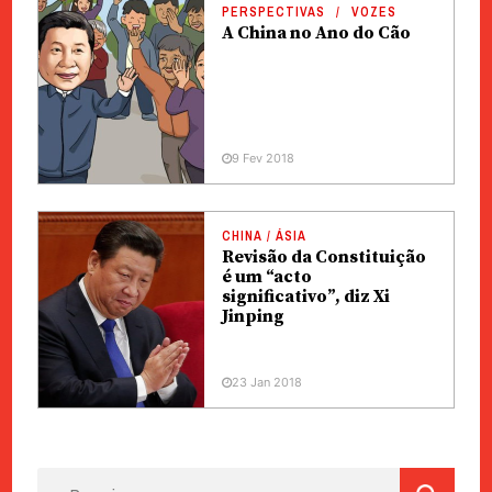
PERSPECTIVAS
VOZES
A China no Ano do Cão
9 Fev 2018
CHINA / ÁSIA
Revisão da Constituição
é um “acto
significativo”, diz Xi
Jinping
23 Jan 2018
Pesquisar