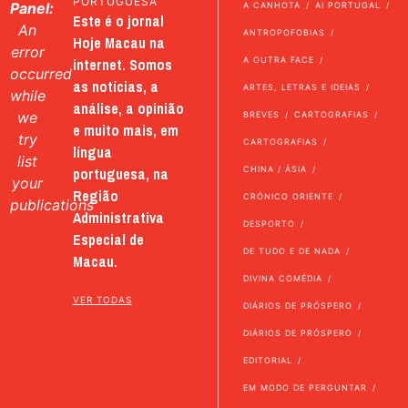
PORTUGUESA
Panel:
A CANHOTA
AI PORTUGAL
Este é o jornal
An
ANTROPOFOBIAS
Hoje Macau na
error
internet. Somos
A OUTRA FACE
occurred
as notícias, a
ARTES, LETRAS E IDEIAS
while
análise, a opinião
we
BREVES
CARTOGRAFIAS
e muito mais, em
try
CARTOGRAFIAS
língua
list
portuguesa, na
CHINA / ÁSIA
your
Região
CRÓNICO ORIENTE
publications
Administrativa
DESPORTO
Especial de
DE TUDO E DE NADA
Macau.
DIVINA COMÉDIA
VER TODAS
DIÁRIOS DE PRÓSPERO
DIÁRIOS DE PRÓSPERO
EDITORIAL
EM MODO DE PERGUNTAR