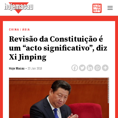
Hoje Macau
Jornal em Língua Portuguesa
Skip
to
CHINA / ÁSIA
content
Revisão da Constituição é
um “acto significativo”, diz
Xi Jinping
-
Hoje Macau
23 Jan 2018