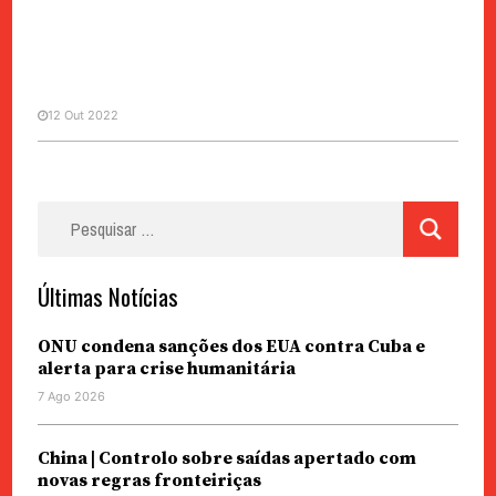
12 Out 2022
MANCHETE
POLÍTICA
Apoios | Aprovados 27% dos
Pesquisar
pedidos de trabalhadores
por:
liberais e comerciantes
Últimas Notícias
ONU condena sanções dos EUA contra Cuba e
alerta para crise humanitária
7 Ago 2026
China | Controlo sobre saídas apertado com
novas regras fronteiriças