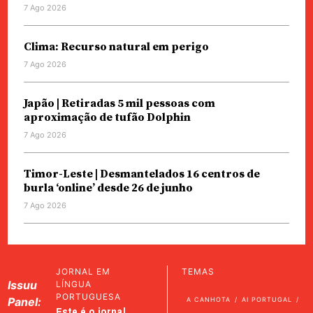
7 Ago 2026
Clima: Recurso natural em perigo
7 Ago 2026
Japão | Retiradas 5 mil pessoas com
aproximação de tufão Dolphin
7 Ago 2026
Timor-Leste | Desmantelados 16 centros de
burla ‘online’ desde 26 de junho
7 Ago 2026
JORNAL EM
TEMAS
Issuu
LÍNGUA
PORTUGUESA
Panel:
A CANHOTA
AI PORTUGAL
Este é o jornal