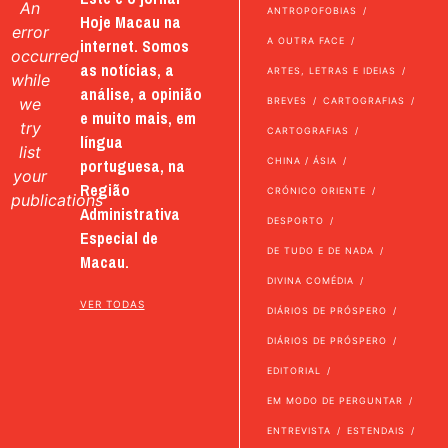
An
ANTROPOFOBIAS
Hoje Macau na
error
internet. Somos
A OUTRA FACE
occurred
as notícias, a
ARTES, LETRAS E IDEIAS
while
análise, a opinião
we
BREVES
CARTOGRAFIAS
e muito mais, em
try
CARTOGRAFIAS
língua
list
portuguesa, na
CHINA / ÁSIA
your
Região
CRÓNICO ORIENTE
publications
Administrativa
DESPORTO
Especial de
DE TUDO E DE NADA
Macau.
DIVINA COMÉDIA
VER TODAS
DIÁRIOS DE PRÓSPERO
DIÁRIOS DE PRÓSPERO
EDITORIAL
EM MODO DE PERGUNTAR
ENTREVISTA
ESTENDAIS