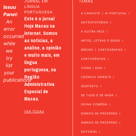
JORNAL EM
TEMAS
Issuu
LÍNGUA
PORTUGUESA
Panel:
A CANHOTA
AI PORTUGAL
Este é o jornal
An
ANTROPOFOBIAS
Hoje Macau na
error
internet. Somos
A OUTRA FACE
occurred
as notícias, a
ARTES, LETRAS E IDEIAS
while
análise, a opinião
we
BREVES
CARTOGRAFIAS
e muito mais, em
try
CARTOGRAFIAS
língua
list
portuguesa, na
CHINA / ÁSIA
your
Região
CRÓNICO ORIENTE
publications
Administrativa
DESPORTO
Especial de
DE TUDO E DE NADA
Macau.
DIVINA COMÉDIA
VER TODAS
DIÁRIOS DE PRÓSPERO
DIÁRIOS DE PRÓSPERO
EDITORIAL