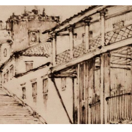
 Balós”, um livro que explora os
ino-lusófonas