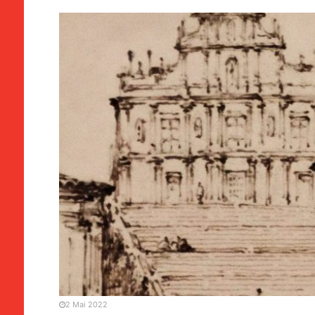
EVENTOS
“Oriente Místico de Chaos
primórdios das relações s
2 Mai 2022