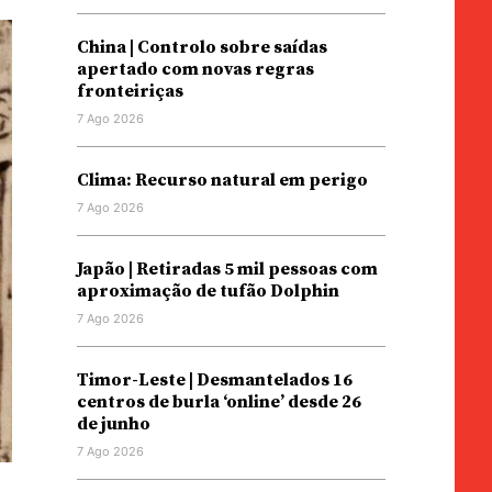
China | Controlo sobre saídas
apertado com novas regras
fronteiriças
7 Ago 2026
Clima: Recurso natural em perigo
7 Ago 2026
Japão | Retiradas 5 mil pessoas com
aproximação de tufão Dolphin
7 Ago 2026
Timor-Leste | Desmantelados 16
centros de burla ‘online’ desde 26
de junho
7 Ago 2026