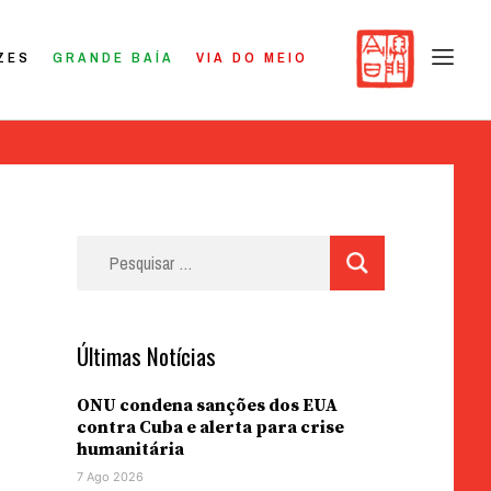
ZES
GRANDE BAÍA
VIA DO MEIO
Pesquisar
por:
Últimas Notícias
ONU condena sanções dos EUA
contra Cuba e alerta para crise
humanitária
7 Ago 2026