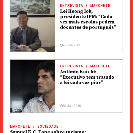
ENTREVISTA
MANCHETE
Lei Heong Iok,
presidente IPM: “Cada
vez mais escolas pedem
docentes de português”
27 Jun 2016
ENTREVISTA
MANCHETE
António Katchi:
“Executivo tem tratado
a lei cada vez pior”
10 Jun 2016
MANCHETE
SOCIEDADE
Samuel K.C. Tong sobre turismo: