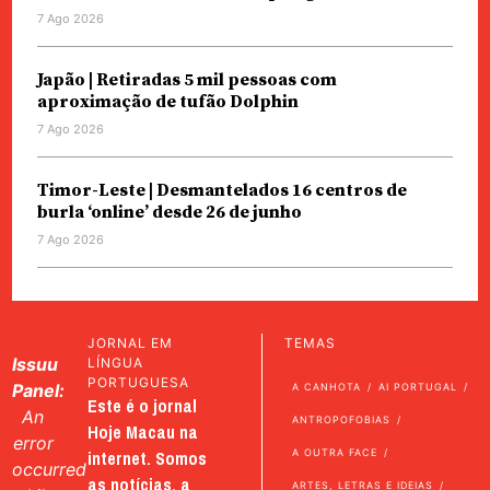
7 Ago 2026
Japão | Retiradas 5 mil pessoas com
aproximação de tufão Dolphin
7 Ago 2026
Timor-Leste | Desmantelados 16 centros de
burla ‘online’ desde 26 de junho
7 Ago 2026
JORNAL EM
TEMAS
Issuu
LÍNGUA
PORTUGUESA
Panel:
A CANHOTA
AI PORTUGAL
Este é o jornal
An
ANTROPOFOBIAS
Hoje Macau na
error
internet. Somos
A OUTRA FACE
occurred
as notícias, a
ARTES, LETRAS E IDEIAS