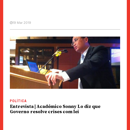
19 Mar 2019
CHINA / ÁSIA
ENTREVISTA
MANCHETE
Entrevista | Li Keqiang,
primeiro-ministro chinês
POLÍTICA
Entrevista | Académico Sonny Lo diz que
Governo resolve crises com lei