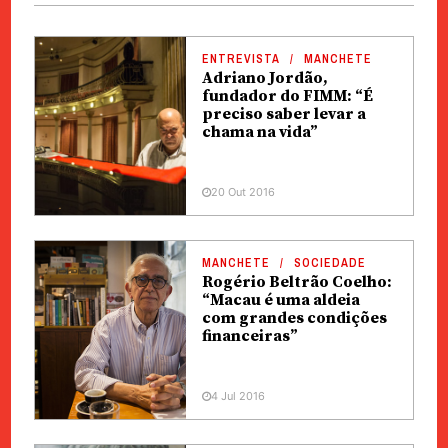
ENTREVISTA
MANCHETE
Adriano Jordão,
fundador do FIMM: “É
preciso saber levar a
chama na vida”
20 Out 2016
MANCHETE
SOCIEDADE
Rogério Beltrão Coelho:
“Macau é uma aldeia
com grandes condições
financeiras”
4 Jul 2016