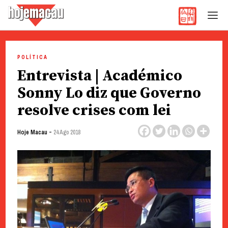
Hoje Macau
Jornal em Língua Portuguesa
Skip
to
POLÍTICA
content
Entrevista | Académico
Sonny Lo diz que Governo
resolve crises com lei
-
Hoje Macau
24 Ago 2018