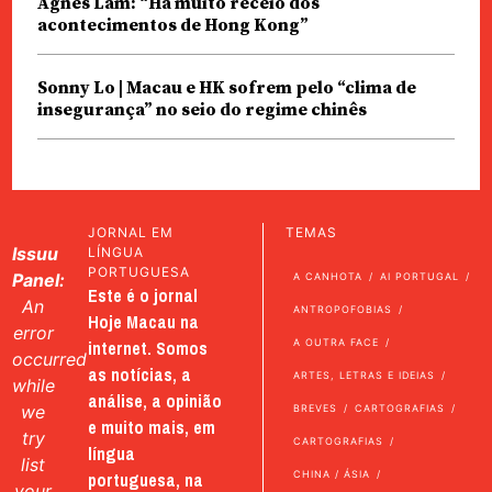
Agnes Lam: “Há muito receio dos
acontecimentos de Hong Kong”
Sonny Lo | Macau e HK sofrem pelo “clima de
insegurança” no seio do regime chinês
JORNAL EM
TEMAS
Issuu
LÍNGUA
PORTUGUESA
Panel:
A CANHOTA
AI PORTUGAL
Este é o jornal
An
ANTROPOFOBIAS
Hoje Macau na
error
internet. Somos
A OUTRA FACE
occurred
as notícias, a
ARTES, LETRAS E IDEIAS
while
análise, a opinião
we
BREVES
CARTOGRAFIAS
e muito mais, em
try
CARTOGRAFIAS
língua
list
portuguesa, na
CHINA / ÁSIA
your