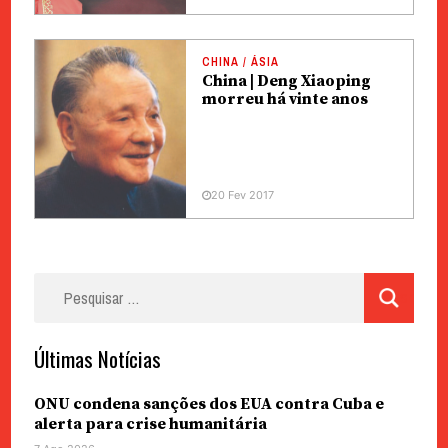
CHINA / ÁSIA
China | Deng Xiaoping
morreu há vinte anos
20 Fev 2017
Pesquisar
por:
Últimas Notícias
ONU condena sanções dos EUA contra Cuba e
alerta para crise humanitária