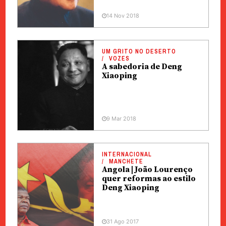
14 Nov 2018
UM GRITO NO DESERTO
VOZES
A sabedoria de Deng
Xiaoping
9 Mar 2018
INTERNACIONAL
MANCHETE
Angola | João Lourenço
quer reformas ao estilo
Deng Xiaoping
31 Ago 2017