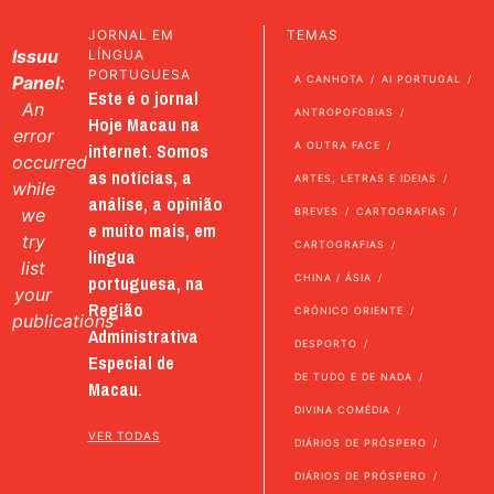
JORNAL EM
TEMAS
Issuu
LÍNGUA
PORTUGUESA
Panel:
A CANHOTA
AI PORTUGAL
Este é o jornal
An
ANTROPOFOBIAS
Hoje Macau na
error
internet. Somos
A OUTRA FACE
occurred
as notícias, a
ARTES, LETRAS E IDEIAS
while
análise, a opinião
we
BREVES
CARTOGRAFIAS
e muito mais, em
try
CARTOGRAFIAS
língua
list
portuguesa, na
CHINA / ÁSIA
your
Região
CRÓNICO ORIENTE
publications
Administrativa
DESPORTO
Especial de
DE TUDO E DE NADA
Macau.
DIVINA COMÉDIA
VER TODAS
DIÁRIOS DE PRÓSPERO
DIÁRIOS DE PRÓSPERO