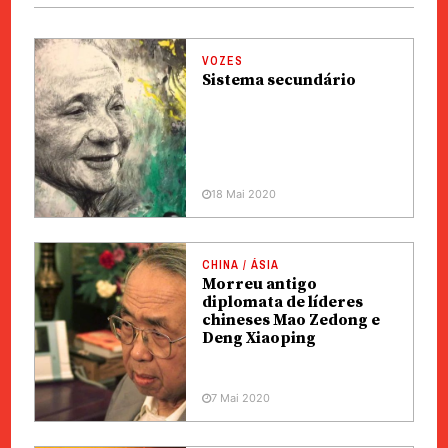
VOZES
Sistema secundário
18 Mai 2020
CHINA / ÁSIA
Morreu antigo
diplomata de líderes
chineses Mao Zedong e
Deng Xiaoping
7 Mai 2020