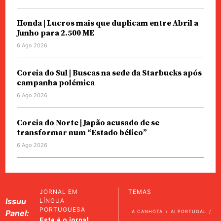
Honda | Lucros mais que duplicam entre Abril a
Junho para 2.500 ME
6 Ago 2026
Coreia do Sul | Buscas na sede da Starbucks após
campanha polémica
6 Ago 2026
Coreia do Norte | Japão acusado de se
transformar num “Estado bélico”
6 Ago 2026
JORNAL EM
TEMAS
Issuu
LÍNGUA
PORTUGUESA
Panel:
A CANHOTA
AI PORTUGAL
Este é o jornal