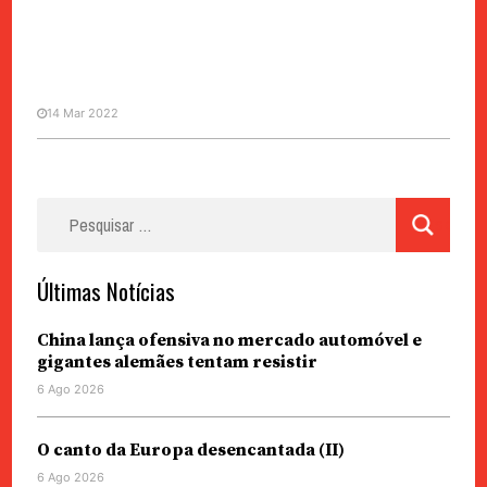
14 Mar 2022
GRANDE BAÍA
Tangerinas | Esta fruta, pequena
Pesquisar
e singela, é uma das grandes
por:
riquezas da área da Grande Baía
Últimas Notícias
China lança ofensiva no mercado automóvel e
gigantes alemães tentam resistir
6 Ago 2026
O canto da Europa desencantada (II)
6 Ago 2026