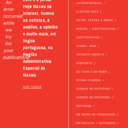
An
ANTROPOFOBIAS
Hoje Macau na
error
internet. Somos
A OUTRA FACE
occurred
as notícias, a
ARTES, LETRAS E IDEIAS
while
análise, a opinião
we
BREVES
CARTOGRAFIAS
e muito mais, em
try
CARTOGRAFIAS
língua
list
portuguesa, na
CHINA / ÁSIA
your
Região
CRÓNICO ORIENTE
publications
Administrativa
DESPORTO
Especial de
DE TUDO E DE NADA
Macau.
DIVINA COMÉDIA
VER TODAS
DIÁRIOS DE PRÓSPERO
DIÁRIOS DE PRÓSPERO
EDITORIAL
EM MODO DE PERGUNTAR
ENTREVISTA
ESTENDAIS