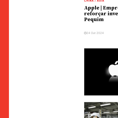
CHINA / ÁSIA
Apple | Empr
reforçar inv
Pequim
24 Out 2024