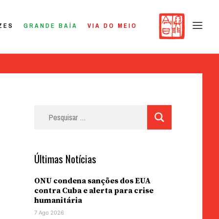
ZES
GRANDE BAÍA
VIA DO MEIO
Pesquisar
por:
Últimas Notícias
ONU condena sanções dos EUA
contra Cuba e alerta para crise
humanitária
7 Ago 2026