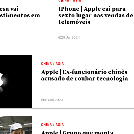
CHINA / ÁSIA
esa vai
IPhone | Apple cai para
estimentos em
sexto lugar nas vendas de
telemóveis
29 Jul 2024
CHINA / ÁSIA
Apple | Ex-funcionário chinês
acusado de roubar tecnologia
18 Mai 2023
CHINA / ÁSIA
Apple | Grupo que monta