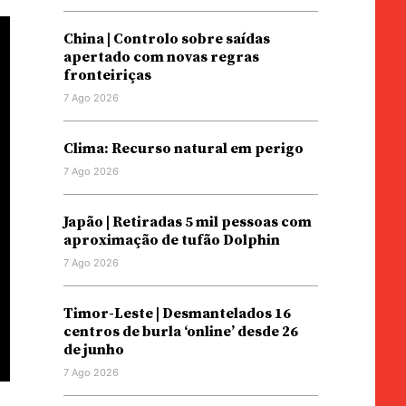
China | Controlo sobre saídas
apertado com novas regras
fronteiriças
7 Ago 2026
Clima: Recurso natural em perigo
7 Ago 2026
Japão | Retiradas 5 mil pessoas com
aproximação de tufão Dolphin
7 Ago 2026
Timor-Leste | Desmantelados 16
centros de burla ‘online’ desde 26
de junho
7 Ago 2026