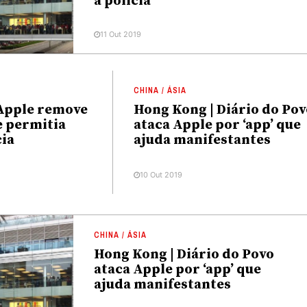
a polícia
11 Out 2019
CHINA / ÁSIA
Apple remove
Hong Kong | Diário do Po
e permitia
ataca Apple por ‘app’ que
cia
ajuda manifestantes
10 Out 2019
CHINA / ÁSIA
Hong Kong | Diário do Povo
ataca Apple por ‘app’ que
ajuda manifestantes