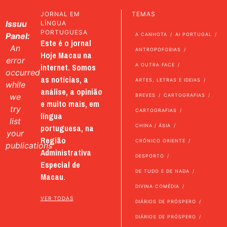
JORNAL EM
TEMAS
Issuu
LÍNGUA
PORTUGUESA
Panel:
A CANHOTA
AI PORTUGAL
Este é o jornal
An
ANTROPOFOBIAS
Hoje Macau na
error
internet. Somos
A OUTRA FACE
occurred
as notícias, a
ARTES, LETRAS E IDEIAS
while
análise, a opinião
we
BREVES
CARTOGRAFIAS
e muito mais, em
try
CARTOGRAFIAS
língua
list
portuguesa, na
CHINA / ÁSIA
your
Região
CRÓNICO ORIENTE
publications
Administrativa
DESPORTO
Especial de
DE TUDO E DE NADA
Macau.
DIVINA COMÉDIA
VER TODAS
DIÁRIOS DE PRÓSPERO
DIÁRIOS DE PRÓSPERO