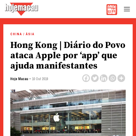
Hoje Macau
Jornal em Língua Portuguesa
Skip
to
CHINA / ÁSIA
content
Hong Kong | Diário do Povo
ataca Apple por ‘app’ que
ajuda manifestantes
-
Hoje Macau
10 Out 2019