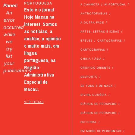
PORTUGUESA
Panel:
A CANHOTA
AI PORTUGAL
Este é o jornal
An
ANTROPOFOBIAS
Hoje Macau na
error
internet. Somos
A OUTRA FACE
occurred
as notícias, a
ARTES, LETRAS E IDEIAS
while
análise, a opinião
we
BREVES
CARTOGRAFIAS
e muito mais, em
try
CARTOGRAFIAS
língua
list
portuguesa, na
CHINA / ÁSIA
your
Região
CRÓNICO ORIENTE
publications
Administrativa
DESPORTO
Especial de
DE TUDO E DE NADA
Macau.
DIVINA COMÉDIA
VER TODAS
DIÁRIOS DE PRÓSPERO
DIÁRIOS DE PRÓSPERO
EDITORIAL
EM MODO DE PERGUNTAR