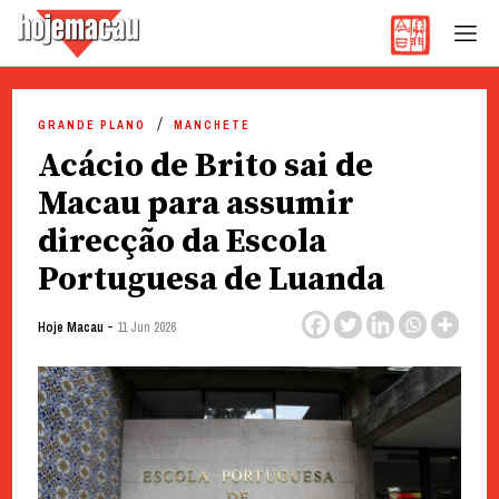
Hoje Macau
Jornal em Língua Portuguesa
Skip
to
GRANDE PLANO
MANCHETE
content
Acácio de Brito sai de
Macau para assumir
direcção da Escola
Portuguesa de Luanda
-
Hoje Macau
11 Jun 2026