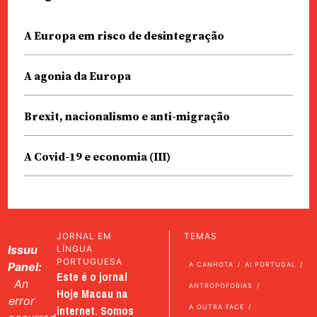
A Europa em risco de desintegração
A agonia da Europa
Brexit, nacionalismo e anti-migração
A Covid-19 e economia (III)
JORNAL EM
TEMAS
Issuu
LÍNGUA
PORTUGUESA
Panel:
A CANHOTA
AI PORTUGAL
Este é o jornal
An
ANTROPOFOBIAS
Hoje Macau na
error
internet. Somos
A OUTRA FACE