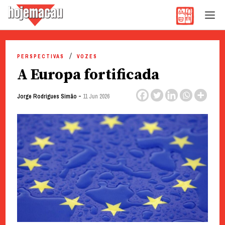
Hoje Macau
Jornal em Língua Portuguesa
Skip
to
PERSPECTIVAS
VOZES
content
A Europa fortificada
-
Jorge Rodrigues Simão
11 Jun 2026