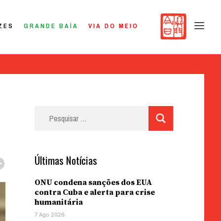
ZES
GRANDE BAÍA
VIA DO MEIO
Pesquisar
por:
Últimas Notícias
ONU condena sanções dos EUA
contra Cuba e alerta para crise
humanitária
7 Ago 2026