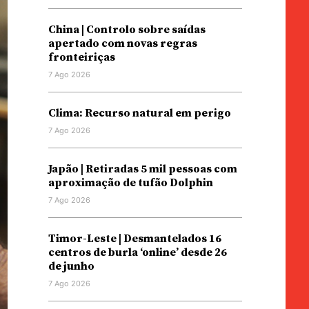
China | Controlo sobre saídas
apertado com novas regras
fronteiriças
7 Ago 2026
Clima: Recurso natural em perigo
7 Ago 2026
Japão | Retiradas 5 mil pessoas com
aproximação de tufão Dolphin
7 Ago 2026
Timor-Leste | Desmantelados 16
centros de burla ‘online’ desde 26
de junho
7 Ago 2026