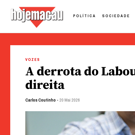
POLÍTICA
SOCIEDADE
Hoje Macau
Jornal em Língua Portuguesa
Skip
to
VOZES
content
A derrota do Labou
direita
Carlos Coutinho
-
20 Mai 2026