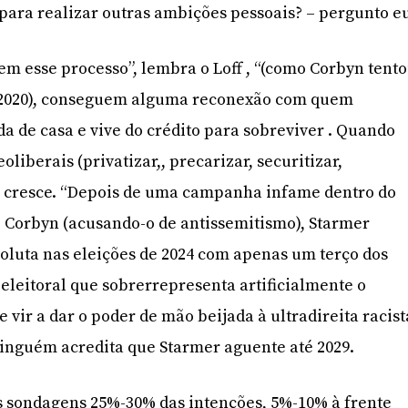
 para realizar outras ambições pessoais? – pergunto e
 esse processo”, lembra o Loff , “(como Corbyn tent
e 2020), conseguem alguma reconexão com quem
a de casa e vive do crédito para sobreviver . Quando
oliberais (privatizar,, precarizar, securitizar,
mo cresce. “Depois de uma campanha infame dentro do
de Corbyn (acusando-o de antissemitismo), Starmer
oluta nas eleições de 2024 com apenas um terço dos
eleitoral que sobrerrepresenta artificialmente o
 vir a dar o poder de mão beijada à ultradireita racist
inguém acredita que Starmer aguente até 2029.
 sondagens 25%-30% das intenções, 5%-10% à frente