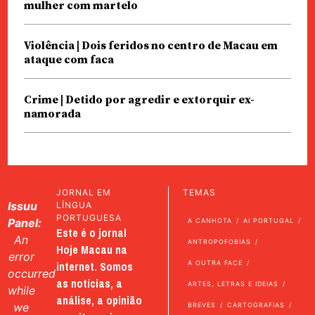
mulher com martelo
Violência | Dois feridos no centro de Macau em
ataque com faca
Crime | Detido por agredir e extorquir ex-
namorada
JORNAL EM
TEMAS
Issuu
LÍNGUA
PORTUGUESA
Panel:
A CANHOTA
AI PORTUGAL
Este é o jornal
An
ANTROPOFOBIAS
Hoje Macau na
error
internet. Somos
A OUTRA FACE
occurred
as notícias, a
ARTES, LETRAS E IDEIAS
while
análise, a opinião
we
BREVES
CARTOGRAFIAS