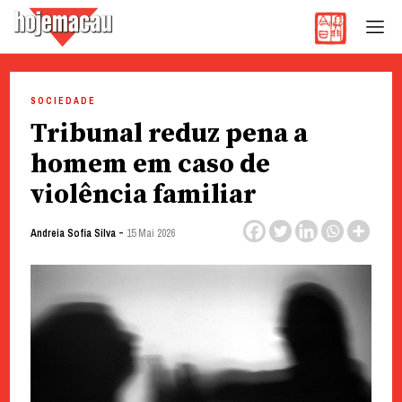
Hoje Macau
Jornal em Língua Portuguesa
Skip
to
SOCIEDADE
content
Tribunal reduz pena a
homem em caso de
violência familiar
-
Andreia Sofia Silva
15 Mai 2026