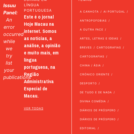
Issuu
LÍNGUA
PORTUGUESA
Panel:
A CANHOTA
AI PORTUGAL
Este é o jornal
An
ANTROPOFOBIAS
Hoje Macau na
error
internet. Somos
A OUTRA FACE
occurred
as notícias, a
ARTES, LETRAS E IDEIAS
while
análise, a opinião
we
BREVES
CARTOGRAFIAS
e muito mais, em
try
CARTOGRAFIAS
língua
list
portuguesa, na
CHINA / ÁSIA
your
Região
CRÓNICO ORIENTE
publications
Administrativa
DESPORTO
Especial de
DE TUDO E DE NADA
Macau.
DIVINA COMÉDIA
VER TODAS
DIÁRIOS DE PRÓSPERO
DIÁRIOS DE PRÓSPERO
EDITORIAL