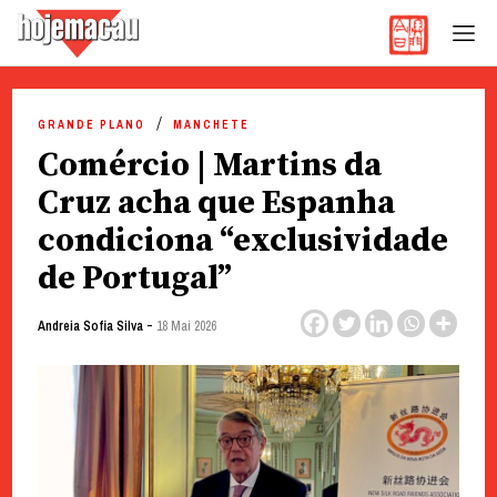
Hoje Macau
Jornal em Língua Portuguesa
Skip
to
GRANDE PLANO
MANCHETE
content
Comércio | Martins da
Cruz acha que Espanha
condiciona “exclusividade
de Portugal”
-
Andreia Sofia Silva
18 Mai 2026