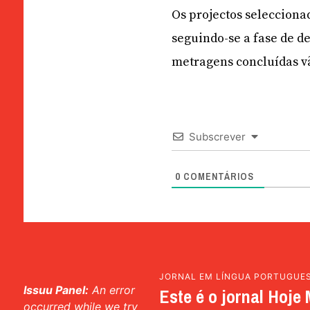
Os projectos selecciona
seguindo-se a fase de de
metragens concluídas vã
Subscrever
0
COMENTÁRIOS
JORNAL EM LÍNGUA PORTUGUE
Issuu Panel:
An error
Este é o jornal Hoje 
occurred while we try