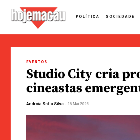
POLÍTICA
SOCIEDADE
Hoje Macau
Jornal em Língua Portuguesa
Skip
to
EVENTOS
content
Studio City cria p
cineastas emergen
Andreia Sofia Silva
-
15 Mai 2026