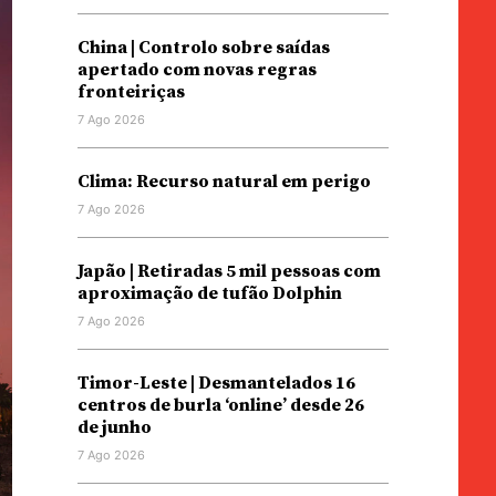
China | Controlo sobre saídas
apertado com novas regras
fronteiriças
7 Ago 2026
Clima: Recurso natural em perigo
7 Ago 2026
Japão | Retiradas 5 mil pessoas com
aproximação de tufão Dolphin
7 Ago 2026
Timor-Leste | Desmantelados 16
centros de burla ‘online’ desde 26
de junho
7 Ago 2026