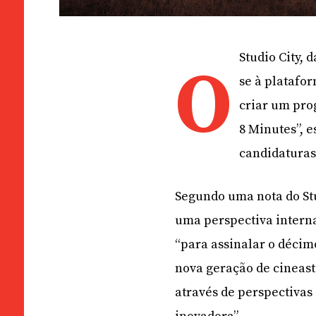
Studio City,
O
se à platafo
criar um pro
8 Minutes”, e
candidaturas 
Segundo uma nota do St
uma perspectiva intern
“para assinalar o décimo
nova geração de cineast
através de perspectiva