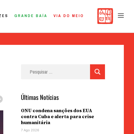
ZES
GRANDE BAÍA
VIA DO MEIO
Pesquisar
por:
Últimas Notícias
ONU condena sanções dos EUA
contra Cuba e alerta para crise
humanitária
7 Ago 2026