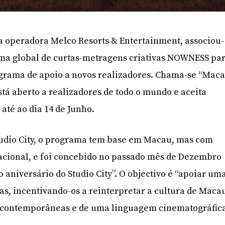
 da operadora Melco Resorts & Entertainment, associou-
rma global de curtas-metragens criativas NOWNESS pa
grama de apoio a novos realizadores. Chama-se “Mac
stá aberto a realizadores de todo o mundo e aceita
até ao dia 14 de Junho.
udio City, o programa tem base em Macau, mas com
acional, e foi concebido no passado mês de Dezembro
 aniversário do Studio City”. O objectivo é “apoiar um
as, incentivando-os a reinterpretar a cultura de Maca
s contemporâneas e de uma linguagem cinematográfic