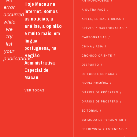
ANTROPOFOBIAS
Hoje Macau na
error
internet. Somos
A OUTRA FACE
occurred
as notícias, a
ARTES, LETRAS E IDEIAS
while
análise, a opinião
we
BREVES
CARTOGRAFIAS
e muito mais, em
try
CARTOGRAFIAS
língua
list
portuguesa, na
CHINA / ÁSIA
your
Região
CRÓNICO ORIENTE
publications
Administrativa
DESPORTO
Especial de
DE TUDO E DE NADA
Macau.
DIVINA COMÉDIA
VER TODAS
DIÁRIOS DE PRÓSPERO
DIÁRIOS DE PRÓSPERO
EDITORIAL
EM MODO DE PERGUNTAR
ENTREVISTA
ESTENDAIS