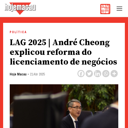
Hoje Macau
Jornal em Língua Portuguesa
Skip
to
POLÍTICA
content
LAG 2025 | André Cheong
explicou reforma do
licenciamento de negócios
-
Hoje Macau
21 Abr 2025