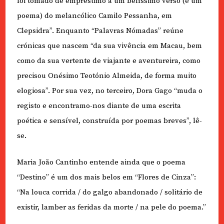
foi tomado de empréstimo a um belíssimo verso (e um
poema) do melancólico Camilo Pessanha, em
Clepsidra”. Enquanto “Palavras Nómadas” reúne
crónicas que nascem “da sua vivência em Macau, bem
como da sua vertente de viajante e aventureira, como
precisou Onésimo Teotónio Almeida, de forma muito
elogiosa”. Por sua vez, no terceiro, Dora Gago “muda o
registo e encontramo-nos diante de uma escrita
poética e sensível, construída por poemas breves”, lê-
se.
Maria João Cantinho entende ainda que o poema
“Destino” é um dos mais belos em “Flores de Cinza”:
“Na louca corrida / do galgo abandonado / solitário de
existir, lamber as feridas da morte / na pele do poema.”