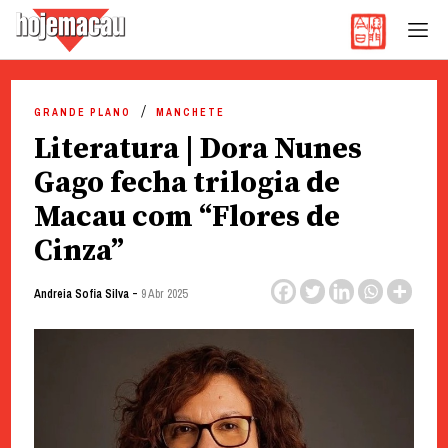
Hoje Macau
Jornal em Língua Portuguesa
Skip
to
GRANDE PLANO
MANCHETE
content
Literatura | Dora Nunes
Gago fecha trilogia de
Macau com “Flores de
Cinza”
-
Andreia Sofia Silva
9 Abr 2025