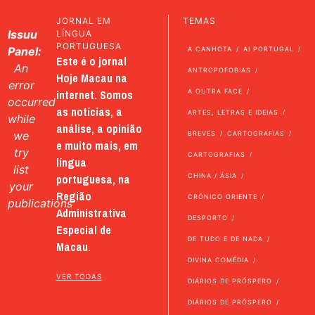
JORNAL EM
TEMAS
Issuu
LÍNGUA
PORTUGUESA
Panel:
A CANHOTA
AI PORTUGAL
Este é o jornal
An
ANTROPOFOBIAS
Hoje Macau na
error
internet. Somos
A OUTRA FACE
occurred
as notícias, a
ARTES, LETRAS E IDEIAS
while
análise, a opinião
we
BREVES
CARTOGRAFIAS
e muito mais, em
try
CARTOGRAFIAS
língua
list
portuguesa, na
CHINA / ÁSIA
your
Região
CRÓNICO ORIENTE
publications
Administrativa
DESPORTO
Especial de
DE TUDO E DE NADA
Macau.
DIVINA COMÉDIA
VER TODAS
DIÁRIOS DE PRÓSPERO
DIÁRIOS DE PRÓSPERO