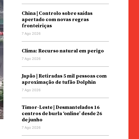
China | Controlo sobre saídas
apertado com novas regras
fronteiriças
7 Ago 2026
Clima: Recurso natural em perigo
7 Ago 2026
Japão | Retiradas 5 mil pessoas com
aproximação de tufão Dolphin
7 Ago 2026
Timor-Leste | Desmantelados 16
centros de burla ‘online’ desde 26
de junho
7 Ago 2026