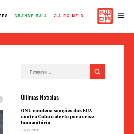
ZES
GRANDE BAÍA
VIA DO MEIO
Pesquisar
por:
Últimas Notícias
ONU condena sanções dos EUA
contra Cuba e alerta para crise
humanitária
7 Ago 2026