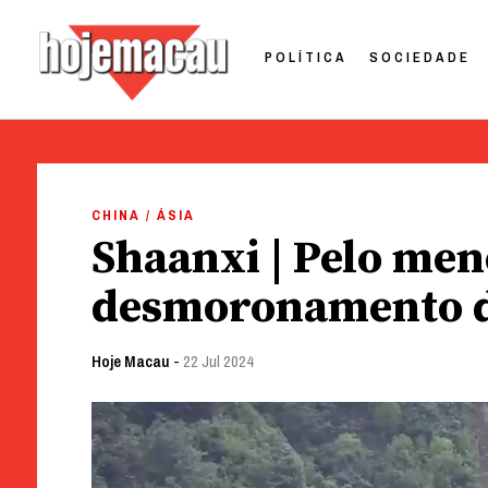
POLÍTICA
SOCIEDADE
Hoje Macau
Jornal em Língua Portuguesa
Skip
to
CHINA / ÁSIA
content
Shaanxi | Pelo me
desmoronamento d
Hoje Macau
-
22 Jul 2024