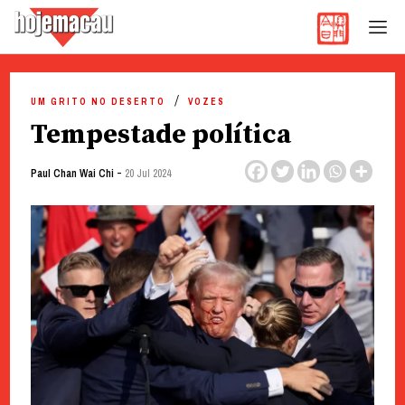
Hoje Macau
Jornal em Língua Portuguesa
Skip
to
UM GRITO NO DESERTO
VOZES
content
Tempestade política
-
Paul Chan Wai Chi
20 Jul 2024