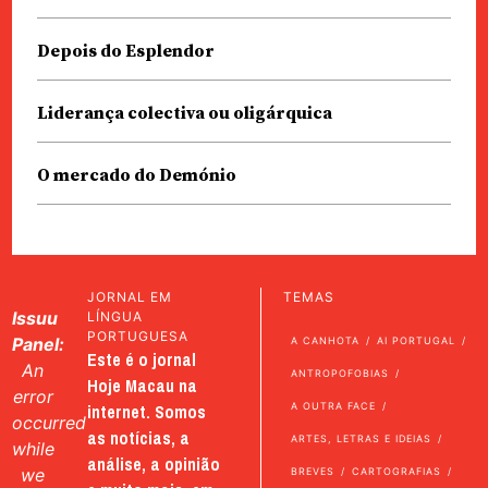
Depois do Esplendor
Liderança colectiva ou oligárquica
O mercado do Demónio
JORNAL EM
TEMAS
Issuu
LÍNGUA
PORTUGUESA
Panel:
A CANHOTA
AI PORTUGAL
Este é o jornal
An
ANTROPOFOBIAS
Hoje Macau na
error
internet. Somos
A OUTRA FACE
occurred
as notícias, a
ARTES, LETRAS E IDEIAS
while
análise, a opinião
we
BREVES
CARTOGRAFIAS