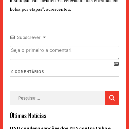
instituição vai “fortalecer a celeridade das entradas em
bolsa por etapas”, acrescentou.
Subscrever
0
COMENTÁRIOS
Pesquisar
por:
Últimas Notícias
ONU condena sanções dos EUA contra Cuba e