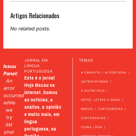
Artigos Relacionados
No related posts.
JORNAL EM
TEMAS
Issuu
LÍNGUA
PORTUGUESA
Panel:
A CANHOTA
AI PORTUGAL
Este é o jornal
An
ANTROPOFOBIAS
Hoje Macau na
error
internet. Somos
A OUTRA FACE
occurred
as notícias, a
ARTES, LETRAS E IDEIAS
while
análise, a opinião
we
BREVES
CARTOGRAFIAS
e muito mais, em
try
CARTOGRAFIAS
língua
list
portuguesa, na
CHINA / ÁSIA
your