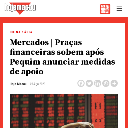
Hoje Macau
Jornal em Língua Portuguesa
Skip
to
CHINA / ÁSIA
content
Mercados | Praças
financeiras sobem após
Pequim anunciar medidas
de apoio
-
Hoje Macau
28 Ago 2023