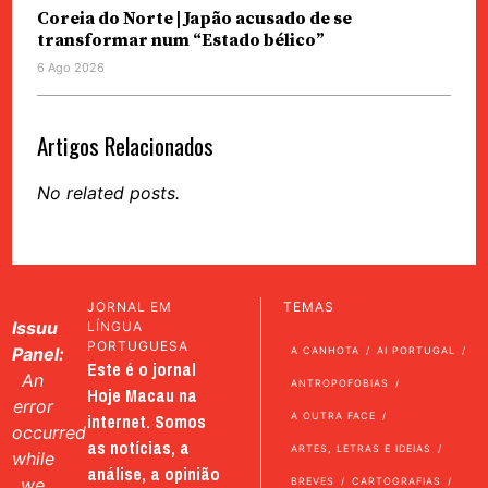
Coreia do Norte | Japão acusado de se
transformar num “Estado bélico”
6 Ago 2026
Artigos Relacionados
No related posts.
JORNAL EM
TEMAS
Issuu
LÍNGUA
PORTUGUESA
Panel:
A CANHOTA
AI PORTUGAL
Este é o jornal
An
ANTROPOFOBIAS
Hoje Macau na
error
internet. Somos
A OUTRA FACE
occurred
as notícias, a
ARTES, LETRAS E IDEIAS
while
análise, a opinião
we
BREVES
CARTOGRAFIAS