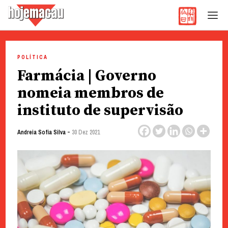
Hoje Macau
Jornal em Língua Portuguesa
Skip
to
POLÍTICA
content
Farmácia | Governo
nomeia membros de
instituto de supervisão
-
Andreia Sofia Silva
30 Dez 2021