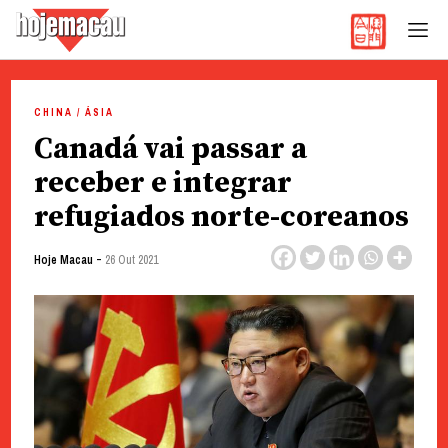
Hoje Macau
Jornal em Língua Portuguesa
Skip
to
CHINA / ÁSIA
content
Canadá vai passar a
receber e integrar
refugiados norte-coreanos
-
Hoje Macau
26 Out 2021