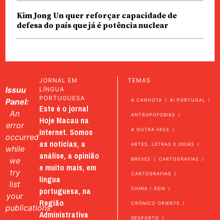
Kim Jong Un quer reforçar capacidade de
defesa do país que já é potência nuclear
JORNAL EM
TEMAS
Issuu
LÍNGUA
PORTUGUESA
Panel:
A CANHOTA
AI PORTUGAL
Este é o jornal
An
ANTROPOFOBIAS
Hoje Macau na
error
internet. Somos
A OUTRA FACE
occurred
as notícias, a
ARTES, LETRAS E IDEIAS
while
análise, a opinião
we
BREVES
CARTOGRAFIAS
e muito mais, em
try
CARTOGRAFIAS
língua
list
portuguesa, na
CHINA / ÁSIA
your
Região
CRÓNICO ORIENTE
publications
Administrativa
DESPORTO