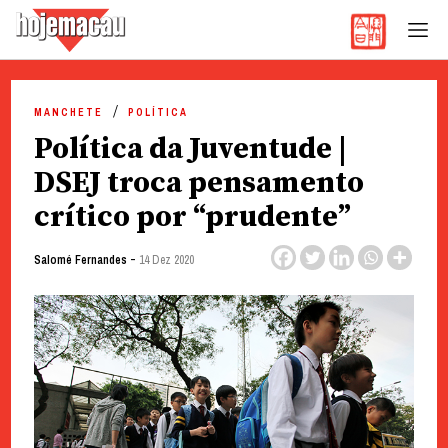
Hoje Macau
Jornal em Língua Portuguesa
Skip
to
MANCHETE
POLÍTICA
content
Política da Juventude |
DSEJ troca pensamento
crítico por “prudente”
-
Salomé Fernandes
14 Dez 2020