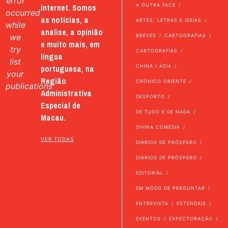
error
internet. Somos
A OUTRA FACE
occurred
as notícias, a
ARTES, LETRAS E IDEIAS
while
análise, a opinião
we
BREVES
CARTOGRAFIAS
e muito mais, em
try
CARTOGRAFIAS
língua
list
portuguesa, na
CHINA / ÁSIA
your
Região
CRÓNICO ORIENTE
publications
Administrativa
DESPORTO
Especial de
DE TUDO E DE NADA
Macau.
DIVINA COMÉDIA
VER TODAS
DIÁRIOS DE PRÓSPERO
DIÁRIOS DE PRÓSPERO
EDITORIAL
EM MODO DE PERGUNTAR
ENTREVISTA
ESTENDAIS
EVENTOS
EXPECTORAÇÃO