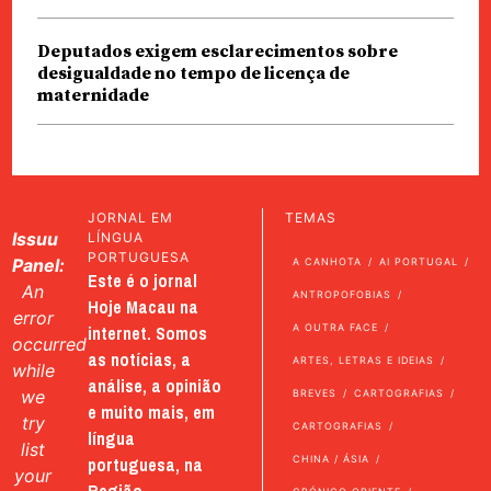
Deputados exigem esclarecimentos sobre
desigualdade no tempo de licença de
maternidade
JORNAL EM
TEMAS
Issuu
LÍNGUA
PORTUGUESA
Panel:
A CANHOTA
AI PORTUGAL
Este é o jornal
An
ANTROPOFOBIAS
Hoje Macau na
error
internet. Somos
A OUTRA FACE
occurred
as notícias, a
ARTES, LETRAS E IDEIAS
while
análise, a opinião
we
BREVES
CARTOGRAFIAS
e muito mais, em
try
CARTOGRAFIAS
língua
list
portuguesa, na
CHINA / ÁSIA
your
Região