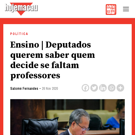
Hoje Macau
Jornal em Língua Portuguesa
Skip
to
POLÍTICA
content
Ensino | Deputados
querem saber quem
decide se faltam
professores
-
Salomé Fernandes
26 Nov 2020