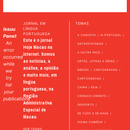
JORNAL EM
TEMAS
Issuu
LÍNGUA
PORTUGUESA
Panel:
A CANHOTA
AI PORTUGAL
Este é o jornal
An
ANTROPOFOBIAS
Hoje Macau na
error
internet. Somos
A OUTRA FACE
occurred
as notícias, a
ARTES, LETRAS E IDEIAS
while
análise, a opinião
we
BREVES
CARTOGRAFIAS
e muito mais, em
try
CARTOGRAFIAS
língua
list
portuguesa, na
CHINA / ÁSIA
your
Região
CRÓNICO ORIENTE
publications
Administrativa
DESPORTO
Especial de
DE TUDO E DE NADA
Macau.
DIVINA COMÉDIA
VER TODAS