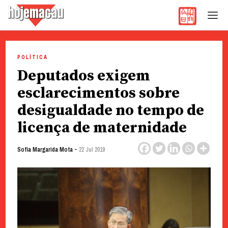
Hoje Macau
Jornal em Língua Portuguesa
Skip
to
POLÍTICA
content
Deputados exigem
esclarecimentos sobre
desigualdade no tempo de
licença de maternidade
-
Sofia Margarida Mota
22 Jul 2019