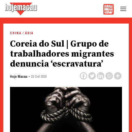
Hoje Macau
Jornal em Língua Portuguesa
Skip
to
CHINA / ÁSIA
content
Coreia do Sul | Grupo de
trabalhadores migrantes
denuncia ‘escravatura’
-
Hoje Macau
22 Out 2020