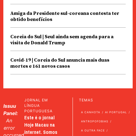
Amiga da Presidente sul-coreana contesta ter
obtido benefícios
Coreia do Sul | Seul ainda sem agenda para a
visita de Donald Trump
Covid-19 | Coreia do Sul anuncia mais duas
mortes e 161 novos casos
JORNAL EM
TEMAS
Issuu
LÍNGUA
PORTUGUESA
Panel:
A CANHOTA
AI PORTUGAL
Este é o jornal
An
ANTROPOFOBIAS
Hoje Macau na
error
internet. Somos
A OUTRA FACE
occurred